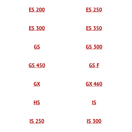
ES 200
ES 250
ES 300
ES 350
GS
GS 300
GS 450
GS F
GX
GX 460
HS
IS
IS 250
IS 300