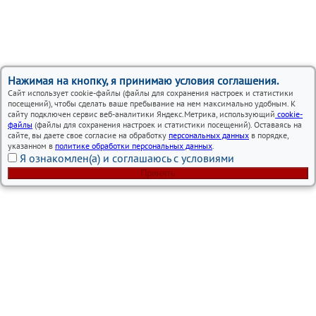
Нажимая на кнопку, я принимаю условия соглашения.
Сайт использует cookie-файлы (файлы для сохранения настроек и статистики
посещений), чтобы сделать ваше пребывание на нем максимально удобным. К
сайту подключен сервис веб-аналитики Яндекс.Метрика, использующий
cookie-
файлы
(файлы для сохранения настроек и статистики посещений). Оставаясь на
сайте, вы даете свое согласие на обработку
персональных данных
в порядке,
указанном в
политике обработки персональных данных
.
Я ознакомлен(а) и соглашаюсь с условиями
Принять
Вся представленная на сайте информация, носит
информационный характер и ни при каких условиях не
является публичной офертой.
Автосервисы Lexus в Москве – ремонт и обслуживание
автомобилей
Политика использования cookies
Согласие на обработку персональных данных