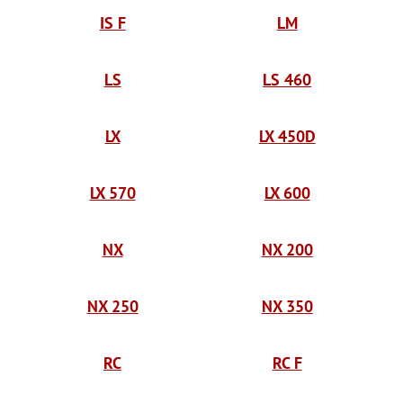
IS F
LM
LS
LS 460
LX
LX 450D
LX 570
LX 600
NX
NX 200
NX 250
NX 350
RC
RC F