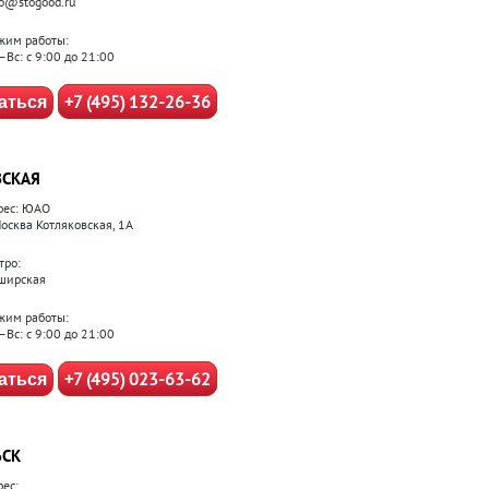
fo@stogood.ru
жим работы:
–Вс: с 9:00 до 21:00
+7 (495) 132-26-36
аться
СКАЯ
рес: ЮАО
Москва Котляковская, 1А
тро:
ширская
жим работы:
–Вс: с 9:00 до 21:00
+7 (495) 023-63-62
аться
ЬСК
рес: