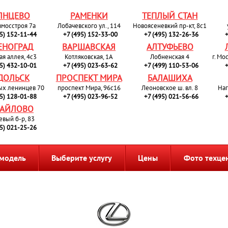
ЛНЦЕВО
РАМЕНКИ
ТЕПЛЫЙ СТАН
вмосстроя 7а
Лобачевского ул., 114
Новоясеневкий пр-кт, 8с1
95) 152-11-44
+7 (495) 152-33-00
+7 (495) 132-26-36
+
ЕНОГРАД
ВАРШАВСКАЯ
АЛТУФЬЕВО
ая аллея, 4с3
Котляковская, 1А
Лобненская 4
г. Мо
95) 432-10-01
+7 (495) 023-63-62
+7 (499) 110-53-06
+
ДОЛЬСК
ПРОСПЕКТ МИРА
БАЛАШИХА
ых ленинцев 70
проспект Мира, 96с16
Леоновское ш. вл. 8
Наг
95) 128-01-88
+7 (495) 023-96-52
+7 (495) 021-56-66
+
АЙЛОВО
евый б-р, 83
95) 021-25-26
 модель
Выберите услугу
Цены
Фото техце