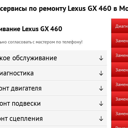
сервисы по ремонту Lexus GX 460 в М
Диагн
ивание Lexus GX 460
Замен
но согласовать с мастером по телефону!
Замен
кое обслуживание
Замен
иагностика
Замен
онт двигателя
Замен
онт подвески
Замен
нт сцепления