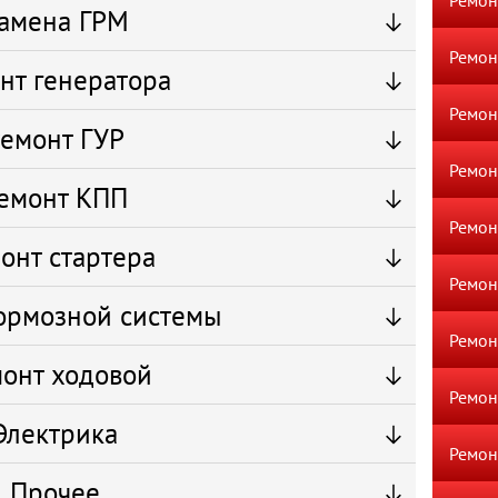
Ремон
амена ГРМ
Ремон
нт генератора
Ремо
емонт ГУР
Ремон
емонт КПП
Ремон
онт стартера
Ремон
ормозной системы
Ремон
онт ходовой
Ремон
Электрика
Ремон
Прочее