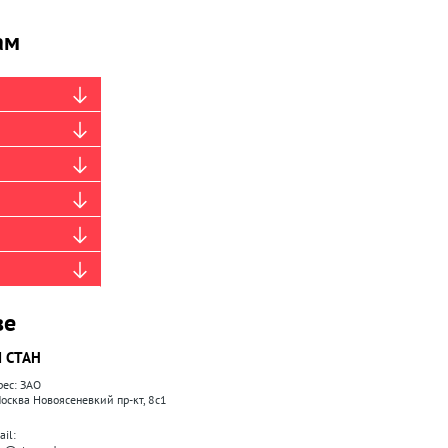
ам
ве
 СТАН
рес: ЗАО
 Москва Новоясеневкий пр-кт, 8с1
il: