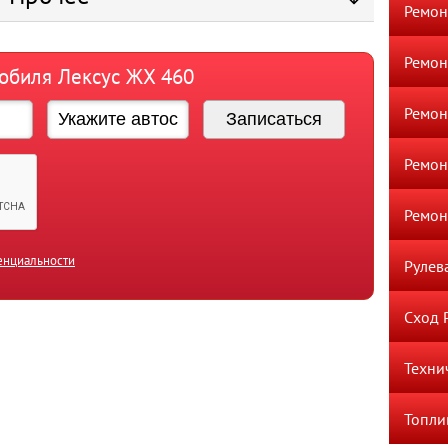
Ремон
Ремон
мобиля Лексус ЖХ 460
Ремон
Ремон
Ремон
енциальности
Рулев
Сход 
Техни
Топли