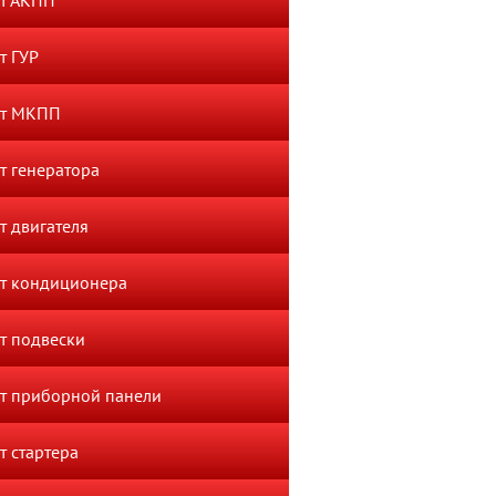
т АКПП
т ГУР
нт МКПП
т генератора
т двигателя
т кондиционера
т подвески
т приборной панели
т стартера