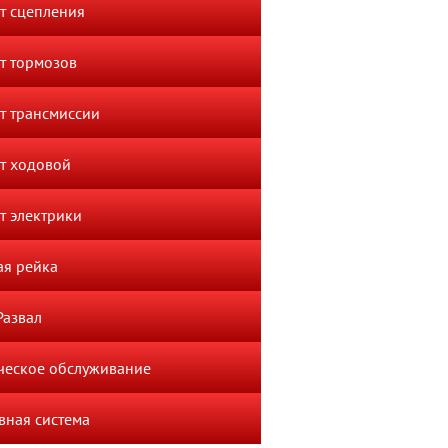
т сцепления
т тормозов
т трансмиссии
т ходовой
т электрики
ая рейка
Развал
ческое обслуживание
вная система