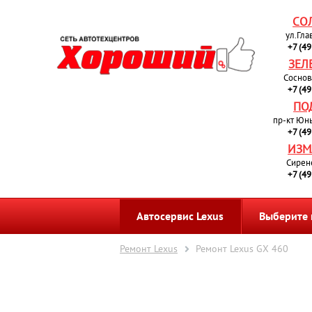
СО
ул.Гла
+7 (4
ЗЕЛ
Соснов
+7 (4
ПО
пр-кт Юн
+7 (4
ИЗМ
Сирен
+7 (4
Автосервис Lexus
Выберите
Ремонт Lexus
Ремонт Lexus GX 460