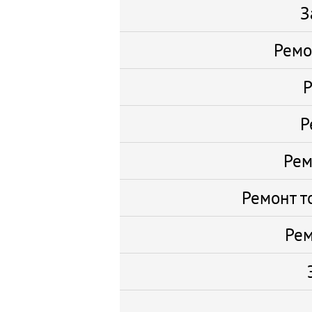
З
Ремо
Р
Р
Рем
Ремонт т
Рем