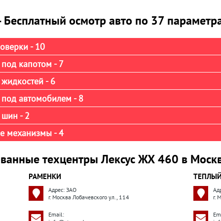
- Бесплатный осмотр авто по 37 параметр
оверки - 10
под капотом - 7
жидкостей - 6
 под автомобилем - 8
шин - 2
е механизмы - 4
ванные техцентры Лексус ЖХ 460 в Моск
РАМЕНКИ
ТЕПЛЫЙ
Адрес: ЗАО
Ад
г. Москва Лобачевского ул., 114
г.
Email:
Ema