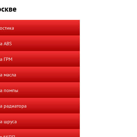
оскве
остика
а ABS
а ГРМ
а масла
а помпы
а радиатора
а шруса