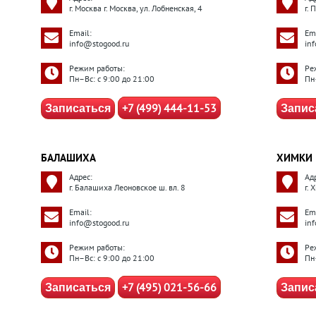
г. Москва г. Москва, ул. Лобненская, 4
г.
Email:
Ema
info@stogood.ru
in
Режим работы:
Ре
Пн–Вс: с 9:00 до 21:00
Пн
+7 (499) 444-11-53
Записаться
Запис
БАЛАШИХА
ХИМКИ
Адрес:
Ад
г. Балашиха Леоновское ш. вл. 8
г. 
Email:
Ema
info@stogood.ru
in
Режим работы:
Ре
Пн–Вс: с 9:00 до 21:00
Пн
+7 (495) 021-56-66
Записаться
Запис