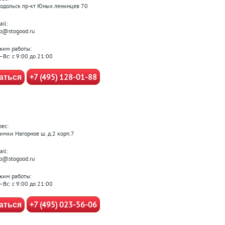
 Подольск пр-кт Юных ленинцев 70
il:
fo@stogood.ru
жим работы:
–Вс: с 9:00 до 21:00
+7 (495) 128-01-88
аться
рес:
Химки Нагорное ш. д.2 корп.7
il:
fo@stogood.ru
жим работы:
–Вс: с 9:00 до 21:00
+7 (495) 023-56-06
аться