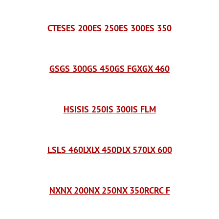
CT
ES
ES 200
ES 250
ES 300
ES 350
GS
GS 300
GS 450
GS F
GX
GX 460
HS
IS
IS 250
IS 300
IS F
LM
LS
LS 460
LX
LX 450D
LX 570
LX 600
NX
NX 200
NX 250
NX 350
RC
RC F