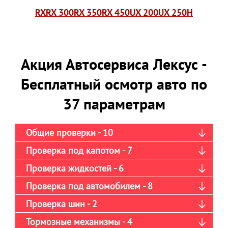
RX
RX 300
RX 350
RX 450
UX 200
UX 250H
Акция Автосервиса Лексус -
Бесплатный осмотр авто по
37 параметрам
Общие проверки - 10
Проверка под капотом - 7
Проверка жидкостей - 6
Проверка под автомобилем - 8
Проверка шин - 2
Тормозные механизмы - 4