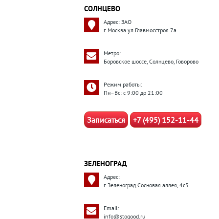
СОЛНЦЕВО
Адрес: ЗАО
г. Москва ул.Главмосстроя 7а
Метро:
Боровское шоссе, Солнцево, Говорово
Режим работы:
Пн–Вс: с 9:00 до 21:00
Записаться
+7 (495) 152-11-44
ЗЕЛЕНОГРАД
Адрес:
г. Зеленоград Сосновая аллея, 4с3
Email:
info@stogood.ru