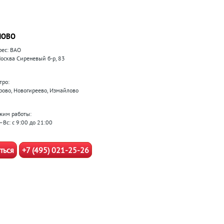
ЛОВО
рес: ВАО
 Москва Сиреневый б-р, 83
тро:
рово, Новогиреево, Измайлово
жим работы:
–Вс: с 9:00 до 21:00
ться
+7 (495) 021-25-26