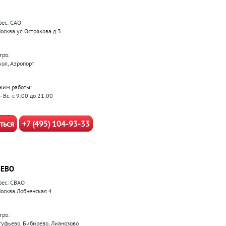
рес: САО
Москва ул.Острякова д.3
тро:
кол, Аэропорт
жим работы:
–Вс: с 9:00 до 21:00
ться
+7 (495) 104-93-33
ЕВО
рес: СВАО
 Москва Лобненская 4
тро:
туфьево, Бибирево, Лианозово