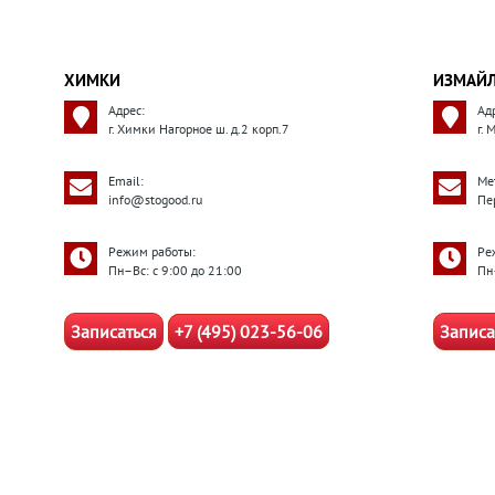
ХИМКИ
ИЗМАЙ
Адрес:
Ад
г. Химки Нагорное ш. д.2 корп.7
г.
Email:
Ме
info@stogood.ru
Пе
Режим работы:
Ре
Пн–Вс: с 9:00 до 21:00
Пн
Записаться
+7 (495) 023-56-06
Записа