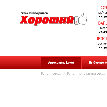
СО
ул.Гла
+7 (4
ВАР
Котля
+7 (4
ПРОС
проспек
+7 (4
Автосервис Lexus
Выберите м
Ремонт Lexus
Ремонт генератора Lexus