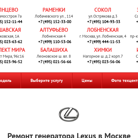
ЛНЦЕВО
РАМЕНКИ
СОКОЛ
вмосстроя 7а
Лобачевского ул., 114
ул.Острякова д.3
С
95) 152-11-44
+7 (495) 152-33-00
+7 (495) 104-93-33
+
ШАВСКАЯ
АЛТУФЬЕВО
ЛОБНЕНСКАЯ
ковская, 1А
Лобненская 4
г. Москва, ул. Лобненская, 4
пр-к
95) 023-63-62
+7 (499) 110-53-06
+7 (499) 444-11-53
+
ПЕКТ МИРА
БАЛАШИХА
ХИМКИ
т Мира, 96с16
Леоновское ш. вл. 8
Нагорное ш. д.2 корп.7
С
95) 023-96-52
+7 (495) 021-56-66
+7 (495) 023-56-06
+
одель
Выберите услугу
Цены
Фото техцент
Ремонт генератора Lexus в Москве