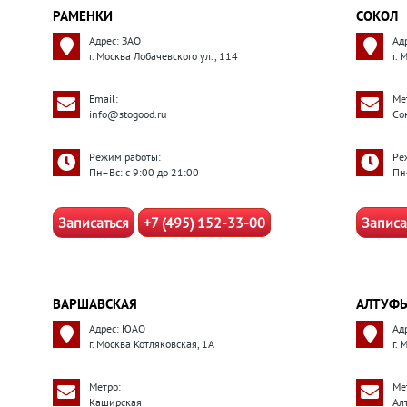
РАМЕНКИ
СОКОЛ
Адрес: ЗАО
Ад
г. Москва Лобачевского ул., 114
г. 
Email:
Ме
info@stogood.ru
Со
Режим работы:
Ре
Пн–Вс: с 9:00 до 21:00
Пн
Записаться
+7 (495) 152-33-00
Записа
ВАРШАВСКАЯ
АЛТУФЬ
Адрес: ЮАО
Ад
г. Москва Котляковская, 1А
г.
Метро:
Ме
Каширская
Ал