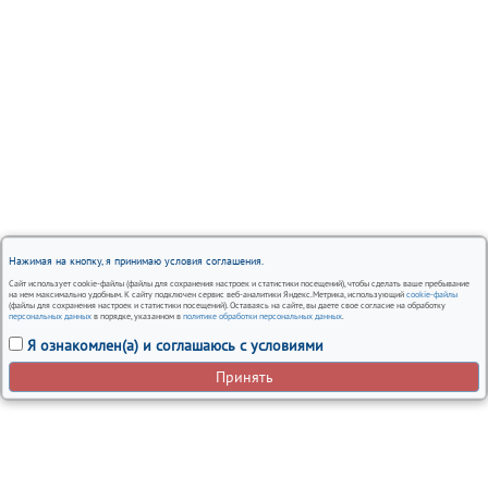
Нажимая на кнопку, я принимаю условия соглашения.
Сайт использует cookie-файлы (файлы для сохранения настроек и статистики посещений), чтобы сделать ваше пребывание
на нем максимально удобным. К сайту подключен сервис веб-аналитики Яндекс.Метрика, использующий
cookie-файлы
(файлы для сохранения настроек и статистики посещений). Оставаясь на сайте, вы даете свое согласие на обработку
персональных данных
в порядке, указанном в
политике обработки персональных данных
.
Я ознакомлен(а) и соглашаюсь с условиями
Принять
Вся представленная на сайте информация, носит
информационный характер и ни при каких условиях не
является публичной офертой.