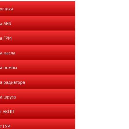
остика
а ABS
а ГРМ
а масла
а помпы
а радиатора
а шруса
т АКПП
т ГУР