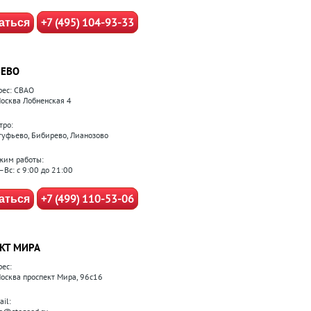
+7 (495) 104-93-33
аться
ЕВО
рес: СВАО
 Москва Лобненская 4
тро:
туфьево, Бибирево, Лианозово
жим работы:
–Вс: с 9:00 до 21:00
+7 (499) 110-53-06
аться
КТ МИРА
рес:
 Москва проспект Мира, 96с16
il: