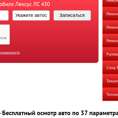
Ремон
обиля Лексус ЛС 430
Ремон
Ремон
Ремон
енциальности
Рулев
Сход 
Техни
Топли
- Бесплатный осмотр авто по 37 параметр