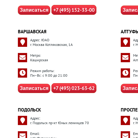
+7 (495) 152-33-00
Записаться
Запис
ВАРШАВСКАЯ
АЛТУФЬ
Адрес: ЮАО
Ад
г. Москва Котляковская, 1А
г.
Метро:
Ме
Каширская
Ал
Режим работы:
Ре
Пн–Вс: с 9:00 до 21:00
Пн
+7 (495) 023-63-62
Записаться
Запис
ПОДОЛЬСК
ПРОСПЕ
Адрес:
Ад
г. Подольск пр-кт Юных ленинцев 70
г.
Email:
Ema