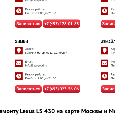
info@stogood.ru
in
Режим работы:
Ре
Пн–Вс: с 9:00 до 21:00
Пн
+7 (495) 128-01-88
Записаться
Запис
ХИМКИ
ИЗМАЙ
Адрес:
Ад
г. Химки Нагорное ш. д.2 корп.7
г.
Email:
Ме
info@stogood.ru
Пе
Режим работы:
Ре
Пн–Вс: с 9:00 до 21:00
Пн
+7 (495) 023-56-06
Записаться
Запис
емонту Lexus LS 430 на карте Москвы и М