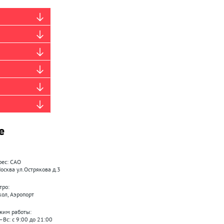
е
рес: САО
Москва ул.Острякова д.3
тро:
кол, Аэропорт
жим работы:
–Вс: с 9:00 до 21:00