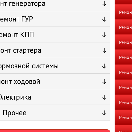
нт генератора
Ремо
емонт ГУР
Ремон
емонт КПП
Ремон
онт стартера
Ремон
ормозной системы
Ремон
онт ходовой
Ремон
Электрика
Ремон
Прочее
Ремон