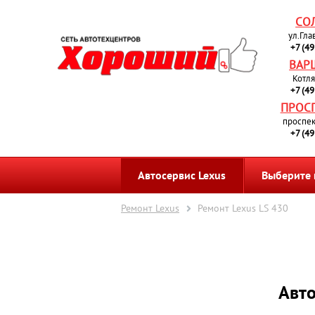
СО
ул.Гла
+7 (4
ВАР
Котля
+7 (4
ПРОС
проспек
+7 (4
Автосервис Lexus
Выберите
Ремонт Lexus
Ремонт Lexus LS 430
Авто