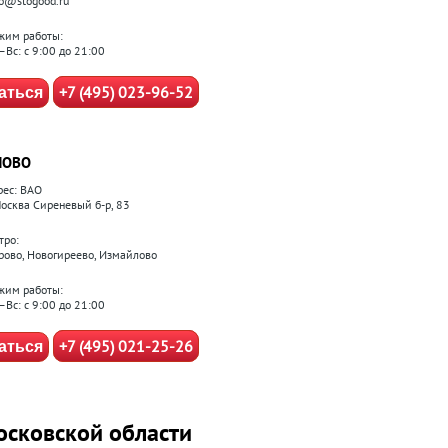
fo@stogood.ru
жим работы:
–Вс: с 9:00 до 21:00
+7 (495) 023-96-52
аться
ЛОВО
рес: ВАО
 Москва Сиреневый б-р, 83
тро:
рово, Новогиреево, Измайлово
жим работы:
–Вс: с 9:00 до 21:00
+7 (495) 021-25-26
аться
осковской области