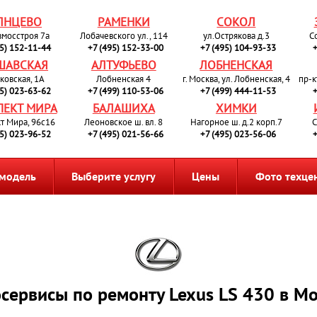
ЛНЦЕВО
РАМЕНКИ
СОКОЛ
вмосстроя 7а
Лобачевского ул., 114
ул.Острякова д.3
С
95) 152-11-44
+7 (495) 152-33-00
+7 (495) 104-93-33
+
ШАВСКАЯ
АЛТУФЬЕВО
ЛОБНЕНСКАЯ
ковская, 1А
Лобненская 4
г. Москва, ул. Лобненская, 4
пр-к
95) 023-63-62
+7 (499) 110-53-06
+7 (499) 444-11-53
+
ПЕКТ МИРА
БАЛАШИХА
ХИМКИ
т Мира, 96с16
Леоновское ш. вл. 8
Нагорное ш. д.2 корп.7
С
95) 023-96-52
+7 (495) 021-56-66
+7 (495) 023-56-06
+
 модель
Выберите услугу
Цены
Фото техце
сервисы по ремонту Lexus LS 430 в М