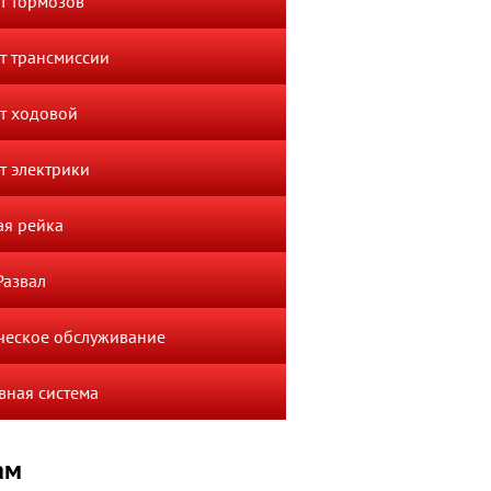
т тормозов
т трансмиссии
т ходовой
т электрики
ая рейка
Развал
ческое обслуживание
вная система
ам