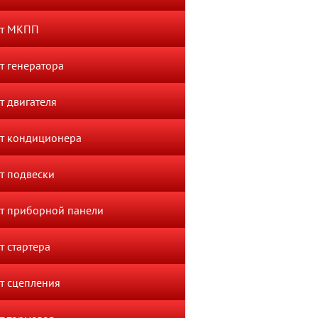
нт МКПП
т генератора
т двигателя
т кондиционера
т подвески
т приборной панели
т стартера
т сцепления