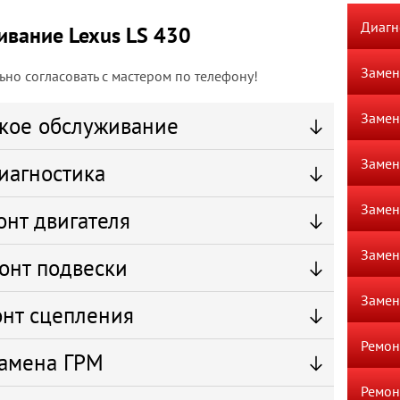
Диагн
ивание Lexus LS 430
Замен
но согласовать с мастером по телефону!
Замен
кое обслуживание
Замен
иагностика
Замен
онт двигателя
Замен
онт подвески
Замен
нт сцепления
Ремон
амена ГРМ
Ремон