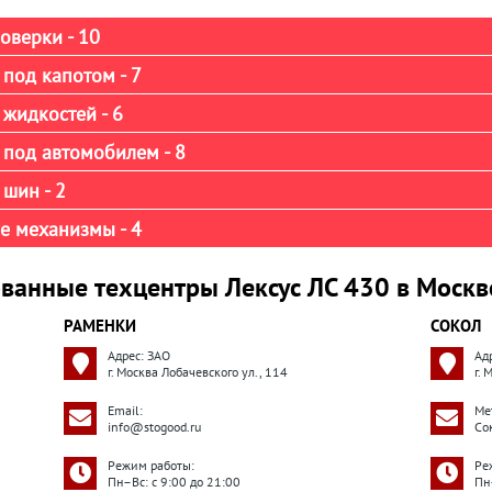
оверки - 10
под капотом - 7
жидкостей - 6
 под автомобилем - 8
шин - 2
е механизмы - 4
ванные техцентры Лексус ЛС 430 в Москв
РАМЕНКИ
СОКОЛ
Адрес: ЗАО
Ад
г. Москва Лобачевского ул., 114
г. 
Email:
Ме
info@stogood.ru
Со
Режим работы:
Ре
Пн–Вс: с 9:00 до 21:00
Пн