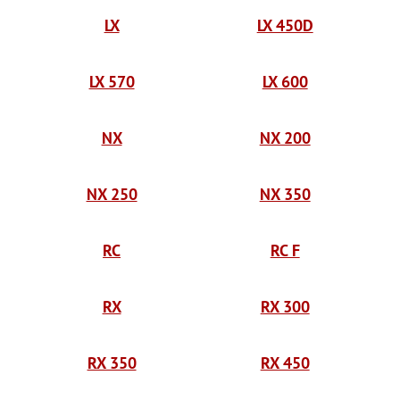
LX
LX 450D
LX 570
LX 600
NX
NX 200
NX 250
NX 350
RC
RC F
RX
RX 300
RX 350
RX 450