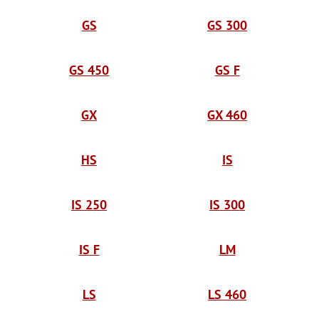
GS
GS 300
GS 450
GS F
GX
GX 460
HS
IS
IS 250
IS 300
IS F
LM
LS
LS 460