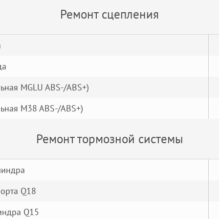
Ремонт сцепления
а
да
льная MGLU ABS-/ABS+)
льная M38 ABS-/ABS+)
Ремонт тормозной системы
линдра
порта Q18
индра Q15