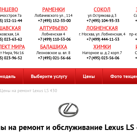
ЛНЦЕВО
РАМЕНКИ
СОКОЛ
вмосстроя 7а
Лобачевского ул., 114
ул.Острякова д.3
С
95) 152-11-44
+7 (495) 152-33-00
+7 (495) 104-93-33
+
ШАВСКАЯ
АЛТУФЬЕВО
ЛОБНЕНСКАЯ
ковская, 1А
Лобненская 4
г. Москва, ул. Лобненская, 4
пр-к
95) 023-63-62
+7 (499) 110-53-06
+7 (499) 444-11-53
+
ПЕКТ МИРА
БАЛАШИХА
ХИМКИ
т Мира, 96с16
Леоновское ш. вл. 8
Нагорное ш. д.2 корп.7
С
95) 023-96-52
+7 (495) 021-56-66
+7 (495) 023-56-06
+
 модель
Выберите услугу
Цены
Фото техце
Цены на ремонт Lexus LS 430
ы на ремонт и обслуживание Lexus LS