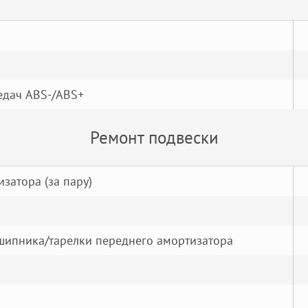
редач ABS-/ABS+
Ремонт подвески
затора (за пару)
ипника/тарелки переднего амортизатора