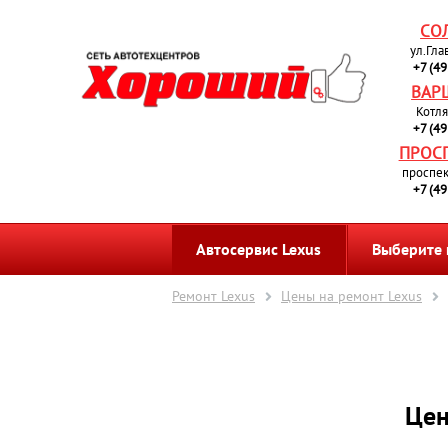
СО
ул.Гла
+7 (4
ВАР
Котля
+7 (4
ПРОС
проспек
+7 (4
Автосервис Lexus
Выберите
Ремонт Lexus
Цены на ремонт Lexus
Цен