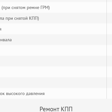
 (при снятом ремне ГРМ)
ла при снятой КПП)
я
енвала
нок высокого давления
Ремонт КПП