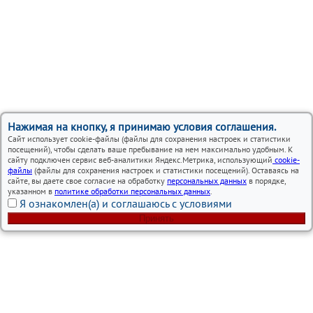
Нажимая на кнопку, я принимаю условия соглашения.
Сайт использует cookie-файлы (файлы для сохранения настроек и статистики
посещений), чтобы сделать ваше пребывание на нем максимально удобным. К
сайту подключен сервис веб-аналитики Яндекс.Метрика, использующий
cookie-
файлы
(файлы для сохранения настроек и статистики посещений). Оставаясь на
сайте, вы даете свое согласие на обработку
персональных данных
в порядке,
указанном в
политике обработки персональных данных
.
Я ознакомлен(а) и соглашаюсь с условиями
Принять
Вся представленная на сайте информация, носит
информационный характер и ни при каких условиях не
является публичной офертой.
Автосервисы Lexus в Москве – ремонт и обслуживание