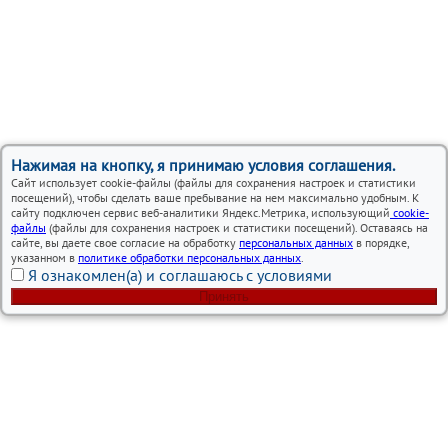
Нажимая на кнопку, я принимаю условия соглашения.
Сайт использует cookie-файлы (файлы для сохранения настроек и статистики
посещений), чтобы сделать ваше пребывание на нем максимально удобным. К
сайту подключен сервис веб-аналитики Яндекс.Метрика, использующий
cookie-
файлы
(файлы для сохранения настроек и статистики посещений). Оставаясь на
сайте, вы даете свое согласие на обработку
персональных данных
в порядке,
указанном в
политике обработки персональных данных
.
Я ознакомлен(а) и соглашаюсь с условиями
Принять
Вся представленная на сайте информация, носит
информационный характер и ни при каких условиях не
является публичной офертой.
Автосервисы Lexus в Москве – ремонт и обслуживание
автомобилей